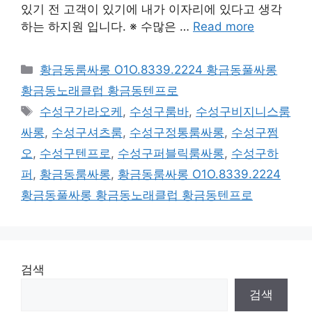
있기 전 고객이 있기에 내가 이자리에 있다고 생각
하는 하지원 입니다. ※ 수많은 …
Read more
카
황금동룸싸롱 O1O.8339.2224 황금동풀싸롱
테
황금동노래클럽 황금동텐프로
고
태
수성구가라오케
,
수성구룸바
,
수성구비지니스룸
리
그
싸롱
,
수성구셔츠룸
,
수성구정통룸싸롱
,
수성구쩜
오
,
수성구텐프로
,
수성구퍼블릭룸싸롱
,
수성구하
퍼
,
황금동룸싸롱
,
황금동룸싸롱 O1O.8339.2224
황금동풀싸롱 황금동노래클럽 황금동텐프로
검색
검색