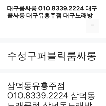
컨
대구룸싸롱 O1O.8339.2224 대구
텐
풀싸롱 대구유흥주점 대구노래방
츠
로
메
건
너
뛰
뉴
기
수성구퍼블릭룸싸롱
삼덕동유흥주점
O1O.8339.2224 삼덕동
노래클럽 삼덕동노래방