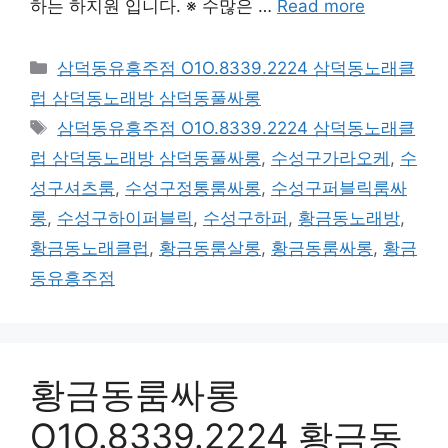
하는 하지원 입니다. ※ 수많은 …
Read more
카
삼덕동유흥주점 O1O.8339.2224 삼덕동노래클
테
럽 삼덕동노래방 삼덕동풀싸롱
고
태
삼덕동유흥주점 O1O.8339.2224 삼덕동노래클
리
그
럽 삼덕동노래방 삼덕동풀싸롱
,
수성구가라오케
,
수
성구셔츠룸
,
수성구정통룸싸롱
,
수성구퍼블릭룸싸
롱
,
수성구하이퍼블릭
,
수성구하퍼
,
황금동노래방
,
황금동노래클럽
,
황금동룸살롱
,
황금동룸싸롱
,
황금
동유흥주점
황금동룸싸롱
O1O.8339.2224 황금동