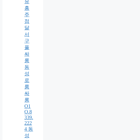
유
흥
주
점
달
서
구
풀
싸
롱
동
성
로
룸
싸
롱
O1
O.8
339.
222
4 동
성