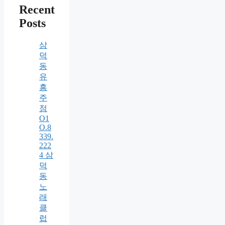
Recent
Posts
삼
덕
동
유
흥
주
점
O1
O.8
339.
222
4 삼
덕
동
노
래
클
럽