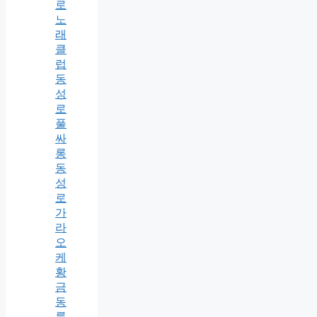
로
노
래
클
럽
동
성
로
풀
싸
롱
동
성
로
가
라
오
케
황
금
동
룸