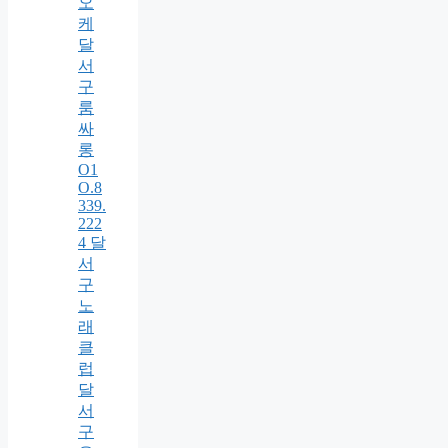
오
케
달
서
구
룸
싸
롱
O1
O.8
339.
222
4 달
서
구
노
래
클
럽
달
서
구