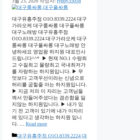
3월 23, 2026
작성자:
ryboy35058
대구유흥주점 O1O.8339.2224 대구
가라오케 대구룸싸롱 대구풀싸롱
대구노래방 대구유흥주점
O1O.8339.2224 대구가라오케 대구
룸싸롱 대구풀싸롱 대구노래방 안
녕하세요 영업왕 하지원 대표인사
드립니다^^* ▶ 현재 NO.1 수량최
고 수질최고 물량최고 국내최저가
를 자랑하는 하지원입니다. ▶ 무
엇보다 고객우선이라는 신념으로
허리를 굽힐줄 아는 하지원입니다.
▶ 지금 저의 이 자리는 고객님들
께서 만들어주셨다는 겸손함을 잃
지않는 하지원입니다. ▶ 내가 있
기 전 고객이 있기에 내가 이자리
에 있다고 생각하는 하지원 입니
다. …
Read more
카
대구유흥주점 O1O.8339.2224 대