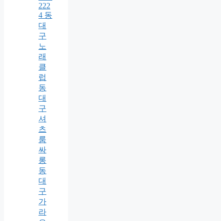
222
4 동
대
구
노
래
클
럽
동
대
구
셔
츠
룸
싸
롱
동
대
구
가
라