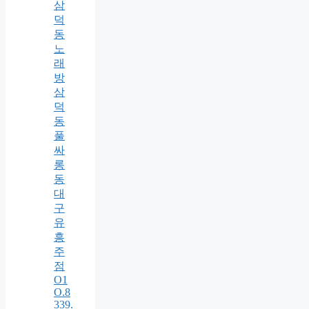
삼
덕
동
노
래
방
삼
덕
동
풀
싸
롱
동
대
구
유
흥
주
점
O1
O.8
339.