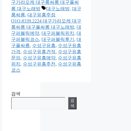
테
구가라오케 대구룸싸롱 대구풀싸
고
태
롱 대구노래방
대구노래방
,
대구
리
그
룸싸롱
,
대구유흥주점
O1O.8339.2224 대구가라오케 대구
룸싸롱 대구풀싸롱 대구노래방
,
대
구퍼블릭예약
,
대구퍼블릭위치
,
대
구퍼블릭코스
,
대구퍼블릭후기
,
대
구풀싸롱
,
수성구유흥
,
수성구유흥
가격
,
수성구유흥견적
,
수성구유흥
문의
,
수성구유흥예약
,
수성구유흥
위치
,
수성구유흥추천
,
수성구유흥
코스
검색
검
색