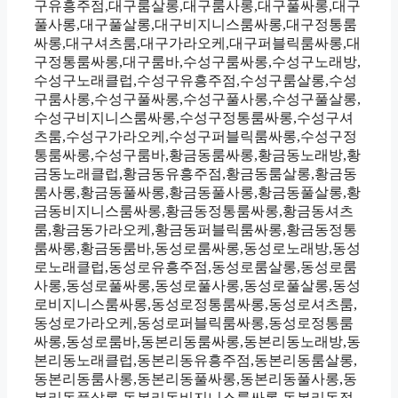
구유흥주점,대구룸살롱,대구룸사롱,대구풀싸롱,대구
풀사롱,대구풀살롱,대구비지니스룸싸롱,대구정통룸
싸롱,대구셔츠룸,대구가라오케,대구퍼블릭룸싸롱,대
구정통룸싸롱,대구룸바,수성구룸싸롱,수성구노래방,
수성구노래클럽,수성구유흥주점,수성구룸살롱,수성
구룸사롱,수성구풀싸롱,수성구풀사롱,수성구풀살롱,
수성구비지니스룸싸롱,수성구정통룸싸롱,수성구셔
츠룸,수성구가라오케,수성구퍼블릭룸싸롱,수성구정
통룸싸롱,수성구룸바,황금동룸싸롱,황금동노래방,황
금동노래클럽,황금동유흥주점,황금동룸살롱,황금동
룸사롱,황금동풀싸롱,황금동풀사롱,황금동풀살롱,황
금동비지니스룸싸롱,황금동정통룸싸롱,황금동셔츠
룸,황금동가라오케,황금동퍼블릭룸싸롱,황금동정통
룸싸롱,황금동룸바,동성로룸싸롱,동성로노래방,동성
로노래클럽,동성로유흥주점,동성로룸살롱,동성로룸
사롱,동성로풀싸롱,동성로풀사롱,동성로풀살롱,동성
로비지니스룸싸롱,동성로정통룸싸롱,동성로셔츠룸,
동성로가라오케,동성로퍼블릭룸싸롱,동성로정통룸
싸롱,동성로룸바,동본리동룸싸롱,동본리동노래방,동
본리동노래클럽,동본리동유흥주점,동본리동룸살롱,
동본리동룸사롱,동본리동풀싸롱,동본리동풀사롱,동
본리동풀살롱,동본리동비지니스룸싸롱,동본리동정