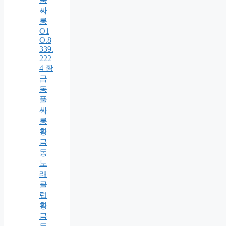
싸
롱
O1
O.8
339.
222
4 황
금
동
풀
싸
롱
황
금
동
노
래
클
럽
황
금