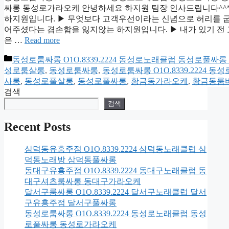
싸롱 동성로가라오케 안녕하세요 하지원 팀장 인사드립니다^^*
하지원입니다. ▶ 무엇보다 고객우선이라는 신념으로 허리를 굽
어주셨다는 겸손함을 잃지않는 하지원입니다. ▶ 내가 있기 전 
은 …
Read more
카
동성로룸싸롱 O1O.8339.2224 동성로노래클럽 동성로풀싸
테
성로룸살롱
,
동성로룸싸롱
,
동성로룸싸롱 O1O.8339.222
고
사롱
,
동성로풀살롱
,
동성로풀싸롱
,
황금동가라오케
,
황금동룸
리
검색
검색
Recent Posts
삼덕동유흥주점 O1O.8339.2224 삼덕동노래클럽 삼
덕동노래방 삼덕동풀싸롱
동대구유흥주점 O1O.8339.2224 동대구노래클럽 동
대구셔츠룸싸롱 동대구가라오케
달서구룸싸롱 O1O.8339.2224 달서구노래클럽 달서
구유흥주점 달서구풀싸롱
동성로룸싸롱 O1O.8339.2224 동성로노래클럽 동성
로풀싸롱 동성로가라오케