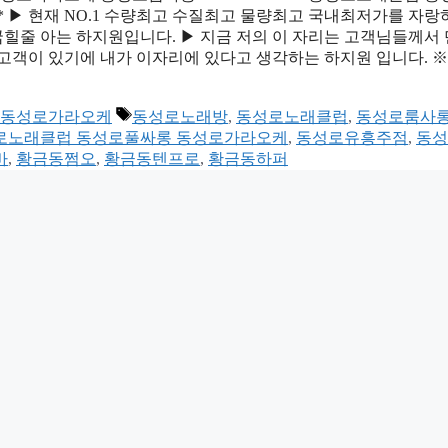
 ▶ 현재 NO.1 수량최고 수질최고 물량최고 국내최저가를 자랑
힐줄 아는 하지원입니다. ▶ 지금 저의 이 자리는 고객님들께서
고객이 있기에 내가 이자리에 있다고 생각하는 하지원 입니다. ※
태
롱 동성로가라오케
동성로노래방
,
동성로노래클럽
,
동성로룸사
그
4 동성로노래클럽 동성로풀싸롱 동성로가라오케
,
동성로유흥주점
,
동성
바
,
황금동쩜오
,
황금동텐프로
,
황금동하퍼