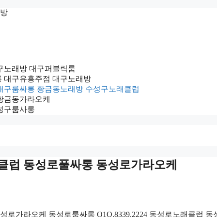
래방
 대구노래방 대구퍼블릭룸
룸싸롱 대구유흥주점 대구노래방
싸롱 대구룸싸롱 황금동노래방 수성구노래클럽
방 황금동가라오케
수성구룸사롱
로노래클럽 동성로풀싸롱 동성로가라오케
동성로가라오케 동성로룸싸롱 O1O.8339.2224 동성로노래클럽 