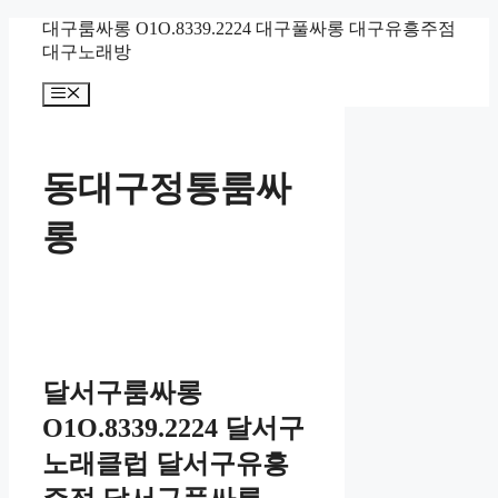
컨
대구룸싸롱 O1O.8339.2224 대구풀싸롱 대구유흥주점
텐
대구노래방
츠
메
로
뉴
건
너
뛰
동대구정통룸싸
기
롱
달서구룸싸롱
O1O.8339.2224 달서구
노래클럽 달서구유흥