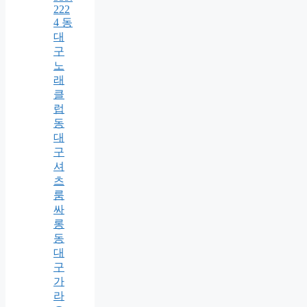
222
4 동
대
구
노
래
클
럽
동
대
구
셔
츠
룸
싸
롱
동
대
구
가
라