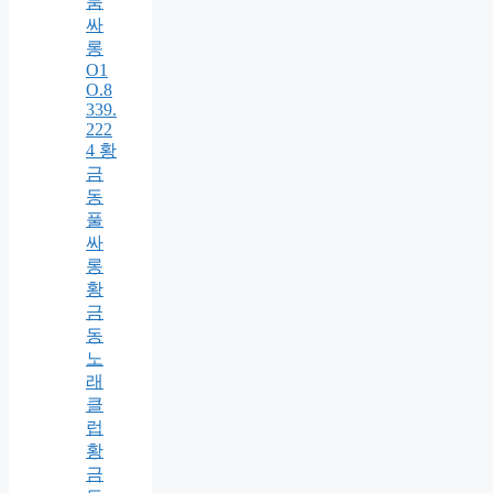
룸
싸
롱
O1
O.8
339.
222
4 황
금
동
풀
싸
롱
황
금
동
노
래
클
럽
황
금