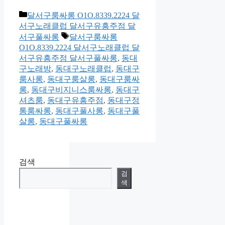
카
달서구룸싸롱 O1O.8339.2224 달
테
서구노래클럽 달서구유흥주점 달
고
태
서구풀싸롱
달서구룸싸롱
리
그
O1O.8339.2224 달서구노래클럽 달
서구유흥주점 달서구풀싸롱
,
동대
구노래방
,
동대구노래클럽
,
동대구
룸사롱
,
동대구룸살롱
,
동대구룸싸
롱
,
동대구비지니스룸싸롱
,
동대구
셔츠룸
,
동대구유흥주점
,
동대구정
통룸싸롱
,
동대구풀사롱
,
동대구풀
살롱
,
동대구풀싸롱
검색
검
색