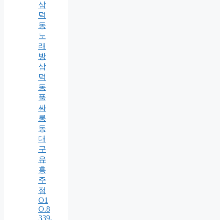
삼
덕
동
노
래
방
삼
덕
동
풀
싸
롱
동
대
구
유
흥
주
점
O1
O.8
339.