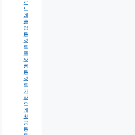
로
노
래
클
럽
동
성
로
풀
싸
롱
동
성
로
가
라
오
케
황
금
동