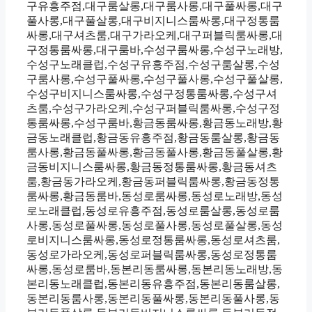
구유흥주점,대구룸살롱,대구룸사롱,대구풀싸롱,대구
풀사롱,대구풀살롱,대구비지니스룸싸롱,대구정통룸
싸롱,대구셔츠룸,대구가라오케,대구퍼블릭룸싸롱,대
구정통룸싸롱,대구룸바,수성구룸싸롱,수성구노래방,
수성구노래클럽,수성구유흥주점,수성구룸살롱,수성
구룸사롱,수성구풀싸롱,수성구풀사롱,수성구풀살롱,
수성구비지니스룸싸롱,수성구정통룸싸롱,수성구셔
츠룸,수성구가라오케,수성구퍼블릭룸싸롱,수성구정
통룸싸롱,수성구룸바,황금동룸싸롱,황금동노래방,황
금동노래클럽,황금동유흥주점,황금동룸살롱,황금동
룸사롱,황금동풀싸롱,황금동풀사롱,황금동풀살롱,황
금동비지니스룸싸롱,황금동정통룸싸롱,황금동셔츠
룸,황금동가라오케,황금동퍼블릭룸싸롱,황금동정통
룸싸롱,황금동룸바,동성로룸싸롱,동성로노래방,동성
로노래클럽,동성로유흥주점,동성로룸살롱,동성로룸
사롱,동성로풀싸롱,동성로풀사롱,동성로풀살롱,동성
로비지니스룸싸롱,동성로정통룸싸롱,동성로셔츠룸,
동성로가라오케,동성로퍼블릭룸싸롱,동성로정통룸
싸롱,동성로룸바,동본리동룸싸롱,동본리동노래방,동
본리동노래클럽,동본리동유흥주점,동본리동룸살롱,
동본리동룸사롱,동본리동풀싸롱,동본리동풀사롱,동