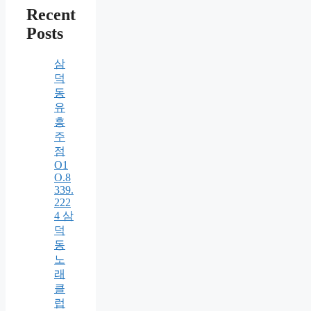
Recent
Posts
삼
덕
동
유
흥
주
점
O1
O.8
339.
222
4 삼
덕
동
노
래
클
럽