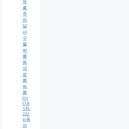
유
흥
주
점
달
서
구
풀
싸
롱
동
성
로
룸
싸
롱
O1
O.8
339.
222
4 동
성