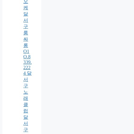
오
케
달
서
구
룸
싸
롱
O1
O.8
339.
222
4 달
서
구
노
래
클
럽
달
서
구