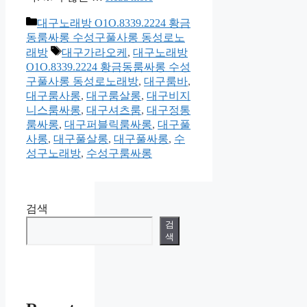
카
대구노래방 O1O.8339.2224 황금
테
동룸싸롱 수성구풀사롱 동성로노
고
태
래방
대구가라오케
,
대구노래방
리
그
O1O.8339.2224 황금동룸싸롱 수성
구풀사롱 동성로노래방
,
대구룸바
,
대구룸사롱
,
대구룸살롱
,
대구비지
니스룸싸롱
,
대구셔츠룸
,
대구정통
룸싸롱
,
대구퍼블릭룸싸롱
,
대구풀
사롱
,
대구풀살롱
,
대구풀싸롱
,
수
성구노래방
,
수성구룸싸롱
검색
검
색