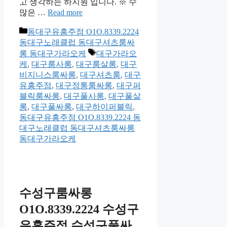
고 생각하는 하지원 입니다. ※ 수
많은 …
Read more
카
동대구유흥주점 O1O.8339.2224
테
동대구노래클럽 동대구셔츠룸싸
고
태
롱 동대구가라오케
대구가라오
리
그
케
,
대구룸사롱
,
대구룸살롱
,
대구
비지니스룸싸롱
,
대구셔츠룸
,
대구
유흥주점
,
대구정통룸싸롱
,
대구퍼
블릭룸싸롱
,
대구풀사롱
,
대구풀살
롱
,
대구풀싸롱
,
대구하이퍼블릭
,
동대구유흥주점 O1O.8339.2224 동
대구노래클럽 동대구셔츠룸싸롱
동대구가라오케
수성구룸싸롱
O1O.8339.2224 수성구
유흥주점 수성구풀싸