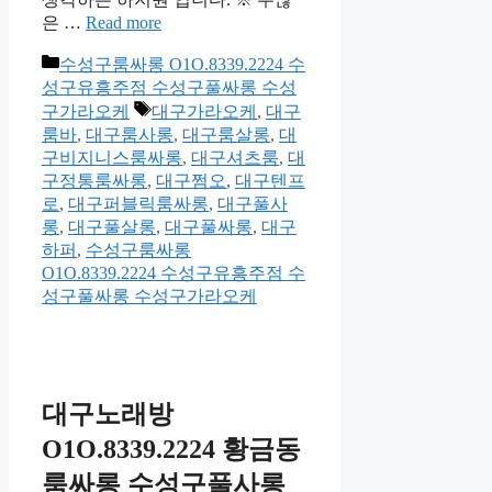
은 …
Read more
카
수성구룸싸롱 O1O.8339.2224 수
테
성구유흥주점 수성구풀싸롱 수성
고
태
구가라오케
대구가라오케
,
대구
리
그
룸바
,
대구룸사롱
,
대구룸살롱
,
대
구비지니스룸싸롱
,
대구셔츠룸
,
대
구정통룸싸롱
,
대구쩜오
,
대구텐프
로
,
대구퍼블릭룸싸롱
,
대구풀사
롱
,
대구풀살롱
,
대구풀싸롱
,
대구
하퍼
,
수성구룸싸롱
O1O.8339.2224 수성구유흥주점 수
성구풀싸롱 수성구가라오케
대구노래방
O1O.8339.2224 황금동
룸싸롱 수성구풀사롱