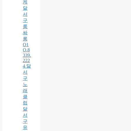
케
달
서
구
룸
싸
롱
O1
O.8
339.
222
4 달
서
구
노
래
클
럽
달
서
구
유