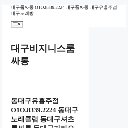
컨
대구룸싸롱 O1O.8339.2224 대구풀싸롱 대구유흥주점
텐
대구노래방
츠
메
로
뉴
건
너
뛰
대구비지니스룸
기
싸롱
동대구유흥주점
O1O.8339.2224 동대구
노래클럽 동대구셔츠