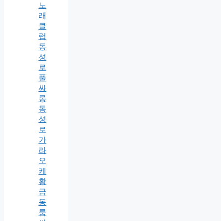
노
래
클
럽
동
성
로
풀
싸
롱
동
성
로
가
라
오
케
황
금
동
룸