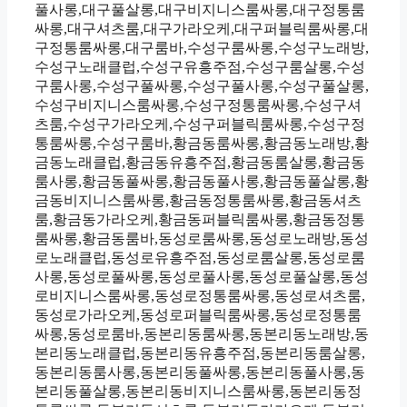
풀사롱,대구풀살롱,대구비지니스룸싸롱,대구정통룸
싸롱,대구셔츠룸,대구가라오케,대구퍼블릭룸싸롱,대
구정통룸싸롱,대구룸바,수성구룸싸롱,수성구노래방,
수성구노래클럽,수성구유흥주점,수성구룸살롱,수성
구룸사롱,수성구풀싸롱,수성구풀사롱,수성구풀살롱,
수성구비지니스룸싸롱,수성구정통룸싸롱,수성구셔
츠룸,수성구가라오케,수성구퍼블릭룸싸롱,수성구정
통룸싸롱,수성구룸바,황금동룸싸롱,황금동노래방,황
금동노래클럽,황금동유흥주점,황금동룸살롱,황금동
룸사롱,황금동풀싸롱,황금동풀사롱,황금동풀살롱,황
금동비지니스룸싸롱,황금동정통룸싸롱,황금동셔츠
룸,황금동가라오케,황금동퍼블릭룸싸롱,황금동정통
룸싸롱,황금동룸바,동성로룸싸롱,동성로노래방,동성
로노래클럽,동성로유흥주점,동성로룸살롱,동성로룸
사롱,동성로풀싸롱,동성로풀사롱,동성로풀살롱,동성
로비지니스룸싸롱,동성로정통룸싸롱,동성로셔츠룸,
동성로가라오케,동성로퍼블릭룸싸롱,동성로정통룸
싸롱,동성로룸바,동본리동룸싸롱,동본리동노래방,동
본리동노래클럽,동본리동유흥주점,동본리동룸살롱,
동본리동룸사롱,동본리동풀싸롱,동본리동풀사롱,동
본리동풀살롱,동본리동비지니스룸싸롱,동본리동정