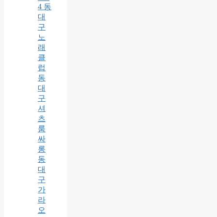
4 동
대
구
노
래
클
럽
동
대
구
셔
츠
룸
싸
롱
동
대
구
가
라
오