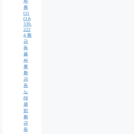
싸
롱
O1
O.8
339.
222
4 황
금
동
풀
싸
롱
황
금
동
노
래
클
럽
황
금
동