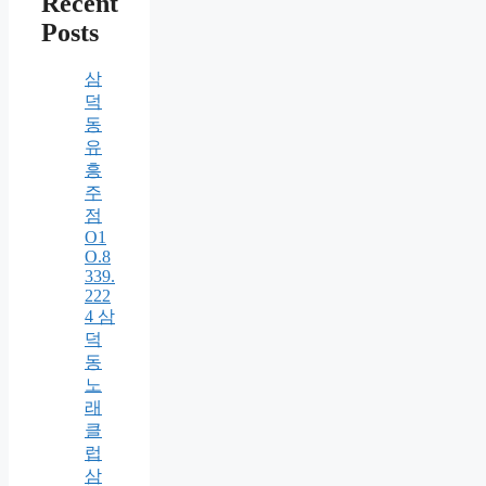
Recent
Posts
삼
덕
동
유
흥
주
점
O1
O.8
339.
222
4 삼
덕
동
노
래
클
럽
삼