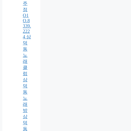
주
점
O1
O.8
339.
222
4 삼
덕
동
노
래
클
럽
삼
덕
동
노
래
방
삼
덕
동