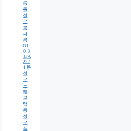
롱
동
성
로
룸
싸
롱
O1
O.8
339.
222
4 동
성
로
노
래
클
럽
동
성
로
풀