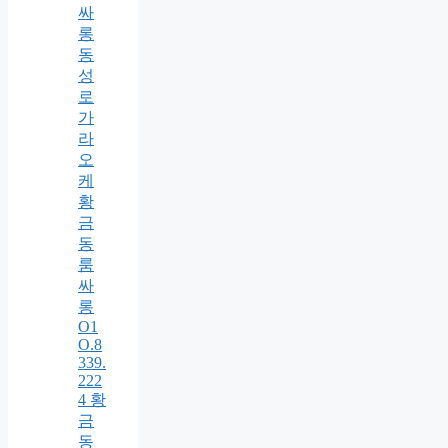
싸
롱
동
성
로
가
라
오
케
황
금
동
룸
싸
롱
O1
O.8
339.
222
4 황
금
동