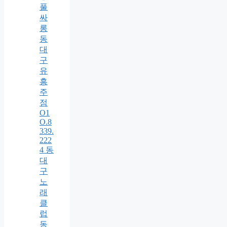
풀
싸
롱
동
대
구
유
흥
주
점
O1
O.8
339.
222
4 동
대
구
노
래
클
럽
동