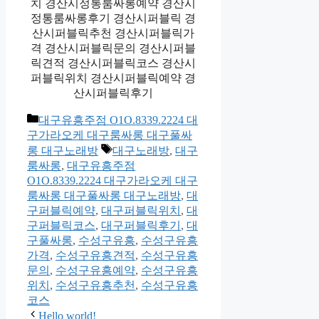
치 경산시정통룸싸롱예약 경산시
정통룸싸롱후기 경산시퍼블릭 경
산시퍼블릭추천 경산시퍼블릭가
격 경산시퍼블릭문의 경산시퍼블
릭견적 경산시퍼블릭코스 경산시
퍼블릭위치 경산시퍼블릭예약 경
산시퍼블릭후기
카
대구유흥주점 O1O.8339.2224 대
테
구가라오케 대구룸싸롱 대구풀싸
고
태
롱 대구노래방
대구노래방
,
대구
리
그
룸싸롱
,
대구유흥주점
O1O.8339.2224 대구가라오케 대구
룸싸롱 대구풀싸롱 대구노래방
,
대
구퍼블릭예약
,
대구퍼블릭위치
,
대
구퍼블릭코스
,
대구퍼블릭후기
,
대
구풀싸롱
,
수성구유흥
,
수성구유흥
가격
,
수성구유흥견적
,
수성구유흥
문의
,
수성구유흥예약
,
수성구유흥
위치
,
수성구유흥추천
,
수성구유흥
코스
Hello world!