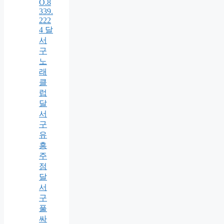
O.8
339.
222
4 달
서
구
노
래
클
럽
달
서
구
유
흥
주
점
달
서
구
풀
싸