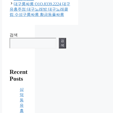
대구룸싸롱 O1O.8339.2224 대구
유흥주점 대구노래방 대구노래클
럽 수성구룸싸롱 황금동풀싸롱
검색
검
색
Recent
Posts
삼
덕
동
유
흥