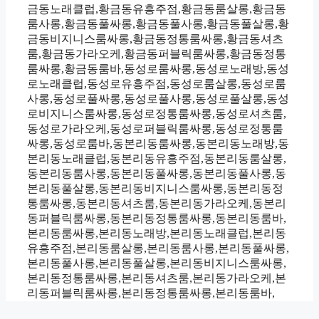
금동노래클럽,황금동유흥주점,황금동룸살롱,황금동
룸사롱,황금동풀싸롱,황금동풀사롱,황금동풀살롱,황
금동비지니스룸싸롱,황금동정통룸싸롱,황금동셔츠
룸,황금동가라오케,황금동퍼블릭룸싸롱,황금동정통
룸싸롱,황금동룸바,동성로룸싸롱,동성로노래방,동성
로노래클럽,동성로유흥주점,동성로룸살롱,동성로룸
사롱,동성로풀싸롱,동성로풀사롱,동성로풀살롱,동성
로비지니스룸싸롱,동성로정통룸싸롱,동성로셔츠룸,
동성로가라오케,동성로퍼블릭룸싸롱,동성로정통룸
싸롱,동성로룸바,동본리동룸싸롱,동본리동노래방,동
본리동노래클럽,동본리동유흥주점,동본리동룸살롱,
동본리동룸사롱,동본리동풀싸롱,동본리동풀사롱,동
본리동풀살롱,동본리동비지니스룸싸롱,동본리동정
통룸싸롱,동본리동셔츠룸,동본리동가라오케,동본리
동퍼블릭룸싸롱,동본리동정통룸싸롱,동본리동룸바,
본리동룸싸롱,본리동노래방,본리동노래클럽,본리동
유흥주점,본리동룸살롱,본리동룸사롱,본리동풀싸롱,
본리동풀사롱,본리동풀살롱,본리동비지니스룸싸롱,
본리동정통룸싸롱,본리동셔츠룸,본리동가라오케,본
리동퍼블릭룸싸롱,본리동정통룸싸롱,본리동룸바,