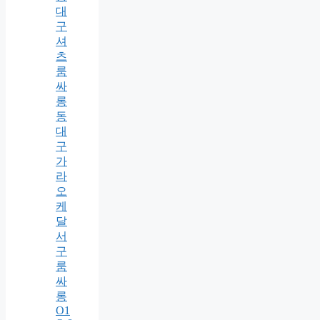
대
구
셔
츠
룸
싸
롱
동
대
구
가
라
오
케
달
서
구
룸
싸
롱
O1