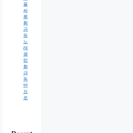
풀
싸
롱
황
금
동
노
래
클
럽
황
금
동
텐
프
로